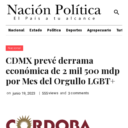
Nacional
Estado
Política
Deportes
Agropecuario
Turis
Nacional
CDMX prevé derrama
económica de 2 mil 500 mdp
por Mes del Orgullo LGBT+
on
|
views
and
comments
junio 19, 2023
555
3