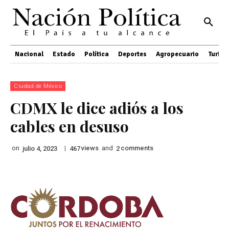
Nacional
Estado
Política
Deportes
Agropecuario
Turis
Ciudad de México
CDMX le dice adiós a los
cables en desuso
on
|
views
and
comments
julio 4, 2023
467
2