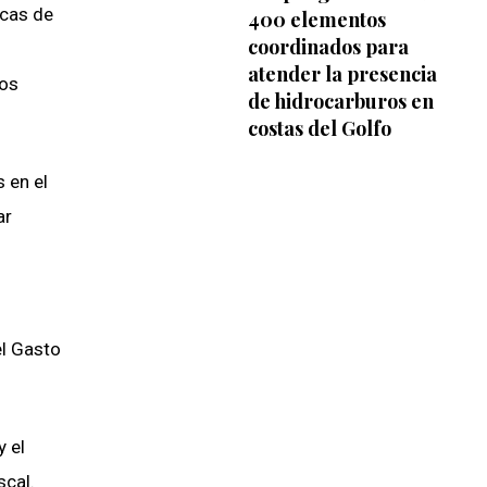
rcas de
400 elementos
coordinados para
atender la presencia
dos
de hidrocarburos en
costas del Golfo
 en el
ar
el Gasto
y el
scal.