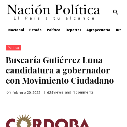
Nacional
Estado
Política
Deportes
Agropecuario
Turis
Política
Buscaría Gutiérrez Luna
candidatura a gobernador
con Movimiento Ciudadano
on
|
views
and
comments
febrero 20, 2022
624
1