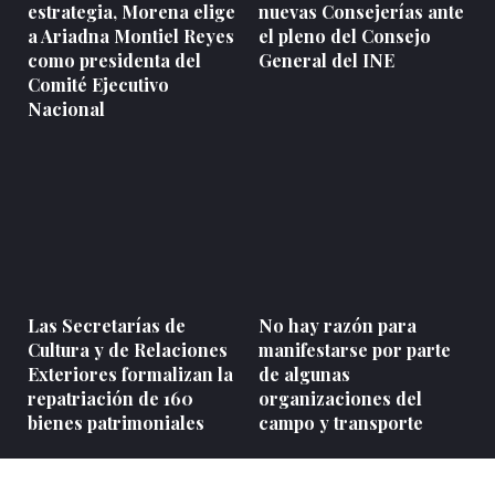
estrategia, Morena elige
nuevas Consejerías ante
a Ariadna Montiel Reyes
el pleno del Consejo
como presidenta del
General del INE
Comité Ejecutivo
Nacional
Las Secretarías de
No hay razón para
Cultura y de Relaciones
manifestarse por parte
Exteriores formalizan la
de algunas
repatriación de 160
organizaciones del
bienes patrimoniales
campo y transporte