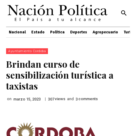
Nacional
Estado
Política
Deportes
Agropecuario
Turis
Ayuntamiento Cordoba
Brindan curso de
sensibilización turística a
taxistas
on
|
views
and
comments
marzo 15, 2023
307
3