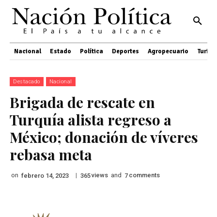
Nacional
Estado
Política
Deportes
Agropecuario
Turis
Destacado
Nacional
Brigada de rescate en
Turquía alista regreso a
México; donación de víveres
rebasa meta
on
|
views
and
comments
febrero 14, 2023
365
7