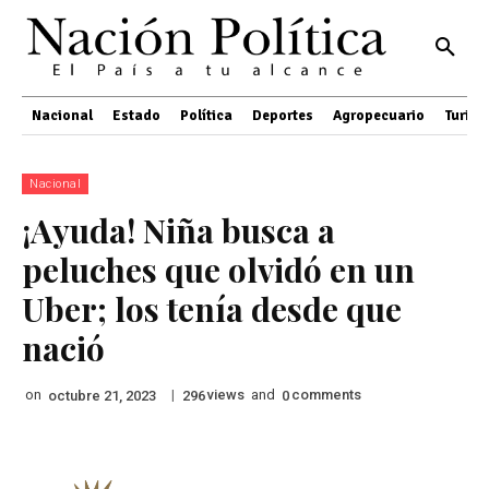
Nacional
Estado
Política
Deportes
Agropecuario
Turis
Nacional
¡Ayuda! Niña busca a
peluches que olvidó en un
Uber; los tenía desde que
nació
on
|
views
and
comments
octubre 21, 2023
296
0