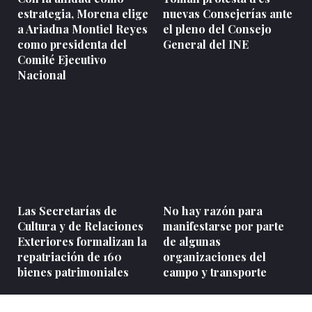
estrategia, Morena elige
nuevas Consejerías ante
a Ariadna Montiel Reyes
el pleno del Consejo
como presidenta del
General del INE
Comité Ejecutivo
Nacional
Las Secretarías de
No hay razón para
Cultura y de Relaciones
manifestarse por parte
Exteriores formalizan la
de algunas
repatriación de 160
organizaciones del
bienes patrimoniales
campo y transporte