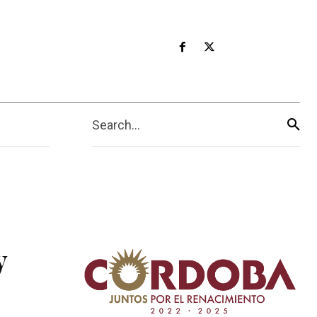
Search...
y