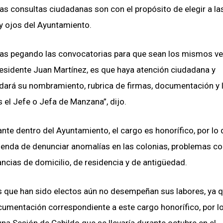
las consultas ciudadanas son con el propósito de elegir a las
 y ojos del Ayuntamiento.
nas pegando las convocatorias para que sean los mismos v
Presidente Juan Martínez, es que haya atención ciudadana y
dará su nombramiento, rubrica de firmas, documentación y l
 el Jefe o Jefa de Manzana”, dijo.
nte dentro del Ayuntamiento, el cargo es honorífico, por lo
ienda de denunciar anomalías en las colonias, problemas co
ncias de domicilio, de residencia y de antigüedad.
s que han sido electos aún no desempeñan sus labores, ya 
cumentación correspondiente a este cargo honorífico, por l
na Sesión de Cabildo que se llevaría durante octubre en el