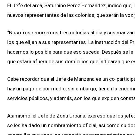
El Jefe del área, Saturnino Pérez Hernández, indicó que, 
nuevos representantes de las colonias, que serán la voz
“Nosotros recorremos tres colonias al día y sus manza
los que elijan a sus representantes. La instrucción del 
hacemos lo posible para que eso suceda. Después se le 
que estará afuera de sus domicilios que indicarán que es
Cabe recordar que el Jefe de Manzana es un co-participa
hay un pago de por medio, sin embargo, tienen la encom
servicios públicos, y además, son los que expiden consta
Asimismo, el Jefe de Zona Urbana, expresó que los jefe
se les ha dado un nombramiento oficial, así como su do
espera llevar a cabo los respectivos nombramientos en u