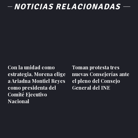
NOTICIAS RELACIONADAS
Con la unidad como
Toman protesta tres
estrategia, Morena elige
nuevas Consejerías ante
a Ariadna Montiel Reyes
el pleno del Consejo
como presidenta del
General del INE
Comité Ejecutivo
Nacional