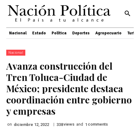
Nacional
Estado
Política
Deportes
Agropecuario
Turis
Nacional
Avanza construcción del
Tren Toluca-Ciudad de
México; presidente destaca
coordinación entre gobierno
y empresas
on
|
views
and
comments
diciembre 12, 2022
338
1