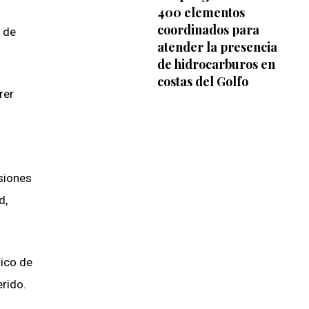
400 elementos
coordinados para
 de
atender la presencia
de hidrocarburos en
costas del Golfo
rer
siones
d,
dico de
erido.