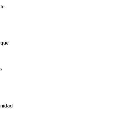
del
 que
e
Unidad