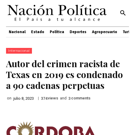
Nacional
Estado
Política
Deportes
Agropecuario
Turis
Internacional
Autor del crimen racista de
Texas en 2019 es condenado
a 90 cadenas perpetuas
on
|
views
and
comments
julio 8, 2023
374
3