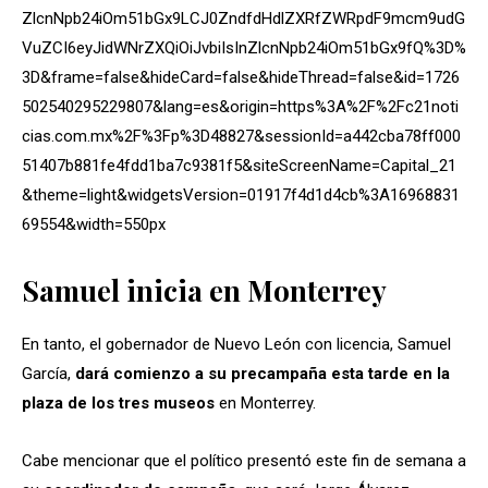
ZlcnNpb24iOm51bGx9LCJ0ZndfdHdlZXRfZWRpdF9mcm9udG
VuZCI6eyJidWNrZXQiOiJvbiIsInZlcnNpb24iOm51bGx9fQ%3D%
3D&frame=false&hideCard=false&hideThread=false&id=1726
502540295229807&lang=es&origin=https%3A%2F%2Fc21noti
cias.com.mx%2F%3Fp%3D48827&sessionId=a442cba78ff000
51407b881fe4fdd1ba7c9381f5&siteScreenName=Capital_21
&theme=light&widgetsVersion=01917f4d1d4cb%3A16968831
69554&width=550px
Samuel inicia en Monterrey
En tanto, el gobernador de Nuevo León con licencia, Samuel
García,
dará comienzo a su precampaña esta tarde en la
plaza de los tres museos
en Monterrey.
Cabe mencionar que el político presentó este fin de semana a