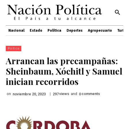
Nacional
Estado
Política
Deportes
Agropecuario
Turis
Política
Arrancan las precampañas:
Sheinbaum, Xóchitl y Samuel
inician recorridos
on
|
views
and
comments
noviembre 20, 2023
297
0