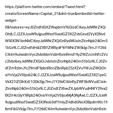
https://platform.twitter.com/embed/Tweet.html?
creatorScreenName=Capital_21&dnt=true&embedId=twitter-
widget-
0&features=eyJ0ZndfdGltZWxpbmVfbGlzdCI6eyJidWNrZXQi
OltdLCJ2ZXJzaW9uIjpudWxsfSwidGZ3X2ZvbGxvd2VyX2Nvd
W50X3N1bnNldCI6eyJidWNrZXQiOnRydWUsInZlcnNpb24iOm5
1bGx9LCJ0ZndfdHdlZXRfZWRpdF9iYWNrZW5kIjp7ImJ1Y2tld
CI6Im9uIiwidmVyc2lvbiI6bnVsbH0sInRmd19yZWZzcmNfc2Vz
c2lvbiI6eyJidWNrZXQiOiJvbiIsInZlcnNpb24iOm51bGx9LCJ0Zn
dfZm9zbnJfc29mdF9pbnRlcnZlbnRpb25zX2VuYWJsZWQiOn
siYnVja2V0Ijoib24iLCJ2ZXJzaW9uIjpudWxsfSwidGZ3X21peG
VkX21lZGlhXzE1ODk3Ijp7ImJ1Y2tldCI6InRyZWF0bWVudCIsIn
ZlcnNpb24iOm51bGx9LCJ0ZndfZXhwZXJpbWVudHNfY29va2
llX2V4cGlyYXRpb24iOnsiYnVja2V0IjoxMjA5NjAwLCJ2ZXJzaW
9uIjpudWxsfSwidGZ3X3Nob3dfYmlyZHdhdGNoX3Bpdm90c19
lbmFibGVkIjp7ImJ1Y2tldCI6Im9uIiwidmVyc2lvbiI6bnVsbH0sIn