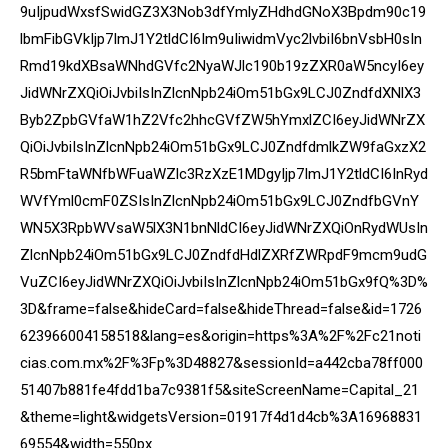
9uIjpudWxsfSwidGZ3X3Nob3dfYmlyZHdhdGNoX3Bpdm90c19
lbmFibGVkIjp7ImJ1Y2tldCI6Im9uIiwidmVyc2lvbiI6bnVsbH0sIn
Rmd19kdXBsaWNhdGVfc2NyaWJlc190b19zZXR0aW5ncyI6ey
JidWNrZXQiOiJvbiIsInZlcnNpb24iOm51bGx9LCJ0ZndfdXNlX3
Byb2ZpbGVfaW1hZ2Vfc2hhcGVfZW5hYmxlZCI6eyJidWNrZX
QiOiJvbiIsInZlcnNpb24iOm51bGx9LCJ0ZndfdmlkZW9faGxzX2
R5bmFtaWNfbWFuaWZlc3RzXzE1MDgyIjp7ImJ1Y2tldCI6InRyd
WVfYml0cmF0ZSIsInZlcnNpb24iOm51bGx9LCJ0ZndfbGVnY
WN5X3RpbWVsaW5lX3N1bnNldCI6eyJidWNrZXQiOnRydWUsIn
ZlcnNpb24iOm51bGx9LCJ0ZndfdHdlZXRfZWRpdF9mcm9udG
VuZCI6eyJidWNrZXQiOiJvbiIsInZlcnNpb24iOm51bGx9fQ%3D%
3D&frame=false&hideCard=false&hideThread=false&id=1726
623966004158518&lang=es&origin=https%3A%2F%2Fc21noti
cias.com.mx%2F%3Fp%3D48827&sessionId=a442cba78ff000
51407b881fe4fdd1ba7c9381f5&siteScreenName=Capital_21
&theme=light&widgetsVersion=01917f4d1d4cb%3A16968831
69554&width=550px