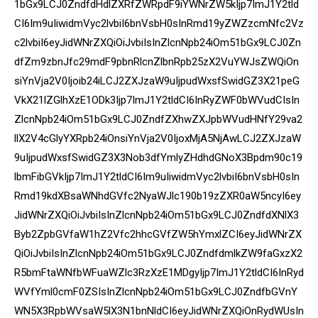
1bGx9LCJ0ZndfdHdlZXRfZWRpdF9iYWNrZW5kIjp7ImJ1Y2tld
CI6Im9uIiwidmVyc2lvbiI6bnVsbH0sInRmd19yZWZzcmNfc2Vz
c2lvbiI6eyJidWNrZXQiOiJvbiIsInZlcnNpb24iOm51bGx9LCJ0Zn
dfZm9zbnJfc29mdF9pbnRlcnZlbnRpb25zX2VuYWJsZWQiOn
siYnVja2V0Ijoib24iLCJ2ZXJzaW9uIjpudWxsfSwidGZ3X21peG
VkX21lZGlhXzE1ODk3Ijp7ImJ1Y2tldCI6InRyZWF0bWVudCIsIn
ZlcnNpb24iOm51bGx9LCJ0ZndfZXhwZXJpbWVudHNfY29va2
llX2V4cGlyYXRpb24iOnsiYnVja2V0IjoxMjA5NjAwLCJ2ZXJzaW
9uIjpudWxsfSwidGZ3X3Nob3dfYmlyZHdhdGNoX3Bpdm90c19
lbmFibGVkIjp7ImJ1Y2tldCI6Im9uIiwidmVyc2lvbiI6bnVsbH0sIn
Rmd19kdXBsaWNhdGVfc2NyaWJlc190b19zZXR0aW5ncyI6ey
JidWNrZXQiOiJvbiIsInZlcnNpb24iOm51bGx9LCJ0ZndfdXNlX3
Byb2ZpbGVfaW1hZ2Vfc2hhcGVfZW5hYmxlZCI6eyJidWNrZX
QiOiJvbiIsInZlcnNpb24iOm51bGx9LCJ0ZndfdmlkZW9faGxzX2
R5bmFtaWNfbWFuaWZlc3RzXzE1MDgyIjp7ImJ1Y2tldCI6InRyd
WVfYml0cmF0ZSIsInZlcnNpb24iOm51bGx9LCJ0ZndfbGVnY
WN5X3RpbWVsaW5lX3N1bnNldCI6eyJidWNrZXQiOnRydWUsIn