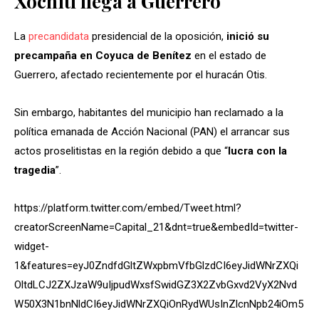
Xóchitl llega a Guerrero
La
precandidata
presidencial de la oposición,
inició su
precampaña en Coyuca de Benítez
en el estado de
Guerrero, afectado recientemente por el huracán Otis.
Sin embargo, habitantes del municipio han reclamado a la
política emanada de Acción Nacional (PAN) el arrancar sus
actos proselitistas en la región debido a que “
lucra con la
tragedia
”.
https://platform.twitter.com/embed/Tweet.html?
creatorScreenName=Capital_21&dnt=true&embedId=twitter-
widget-
1&features=eyJ0ZndfdGltZWxpbmVfbGlzdCI6eyJidWNrZXQi
OltdLCJ2ZXJzaW9uIjpudWxsfSwidGZ3X2ZvbGxvd2VyX2Nvd
W50X3N1bnNldCI6eyJidWNrZXQiOnRydWUsInZlcnNpb24iOm5