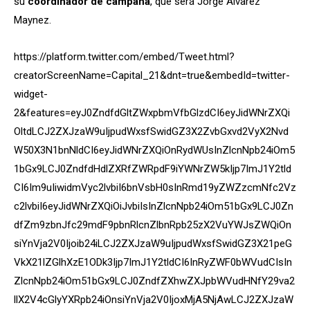
su
coordinador de campaña
, que será Jorge Álvarez
Maynez.
https://platform.twitter.com/embed/Tweet.html?
creatorScreenName=Capital_21&dnt=true&embedId=twitter-
widget-
2&features=eyJ0ZndfdGltZWxpbmVfbGlzdCI6eyJidWNrZXQi
OltdLCJ2ZXJzaW9uIjpudWxsfSwidGZ3X2ZvbGxvd2VyX2Nvd
W50X3N1bnNldCI6eyJidWNrZXQiOnRydWUsInZlcnNpb24iOm5
1bGx9LCJ0ZndfdHdlZXRfZWRpdF9iYWNrZW5kIjp7ImJ1Y2tld
CI6Im9uIiwidmVyc2lvbiI6bnVsbH0sInRmd19yZWZzcmNfc2Vz
c2lvbiI6eyJidWNrZXQiOiJvbiIsInZlcnNpb24iOm51bGx9LCJ0Zn
dfZm9zbnJfc29mdF9pbnRlcnZlbnRpb25zX2VuYWJsZWQiOn
siYnVja2V0Ijoib24iLCJ2ZXJzaW9uIjpudWxsfSwidGZ3X21peG
VkX21lZGlhXzE1ODk3Ijp7ImJ1Y2tldCI6InRyZWF0bWVudCIsIn
ZlcnNpb24iOm51bGx9LCJ0ZndfZXhwZXJpbWVudHNfY29va2
llX2V4cGlyYXRpb24iOnsiYnVja2V0IjoxMjA5NjAwLCJ2ZXJzaW