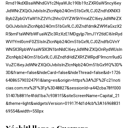
Rmd19kdXBsaWNhdGVfc2NyaWJlc190b19zZXR0aW5ncyI6ey
JidWNrZXQiOiJvbiIsInZlcnNpb24iOm51bGx9LCJ0ZndfdXNlX3
Byb2ZpbGVfaW1hZ2Vfc2hhcGVfZW5hYmxlZCI6eyJidWNrZX
QiOiJvbiIsInZlcnNpb24iOm51bGx9LCJ0ZndfdmlkZW9faGxzX2
R5bmFtaWNfbWFuaWZlc3RzXzE1MDgyIjp7ImJ1Y2tldCI6InRyd
WVfYml0cmF0ZSIsInZlcnNpb24iOm51bGx9LCJ0ZndfbGVnY
WN5X3RpbWVsaW5lX3N1bnNldCI6eyJidWNrZXQiOnRydWUsIn
ZlcnNpb24iOm51bGx9LCJ0ZndfdHdlZXRfZWRpdF9mcm9udG
VuZCI6eyJidWNrZXQiOiJvbiIsInZlcnNpb24iOm51bGx9fQ%3D%
3D&frame=false&hideCard=false&hideThread=false&id=1726
640865790324791&lang=es&origin=https%3A%2F%2Fc21noti
cias.com.mx%2F%3Fp%3D48827&sessionId=a442cba78ff000
51407b881fe4fdd1ba7c9381f5&siteScreenName=Capital_21
&theme=light&widgetsVersion=01917f4d1d4cb%3A16968831
69554&width=550px