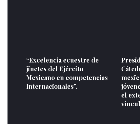
“Excelencia ecuestre de
Presi
jinetes del Ejército
Cátedr
Mexicano en competencias
mexica
Internacionales”.
jóvene
el ex
víncu