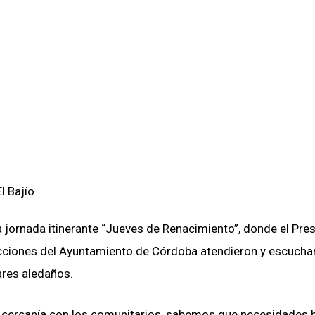
la jornada itinerante “Jueves de Renacimiento”, donde el Pre
ecciones del Ayuntamiento de Córdoba atendieron y escucha
ares aledaños.
 cercanía con los comunitarios, sabemos que necesidades 