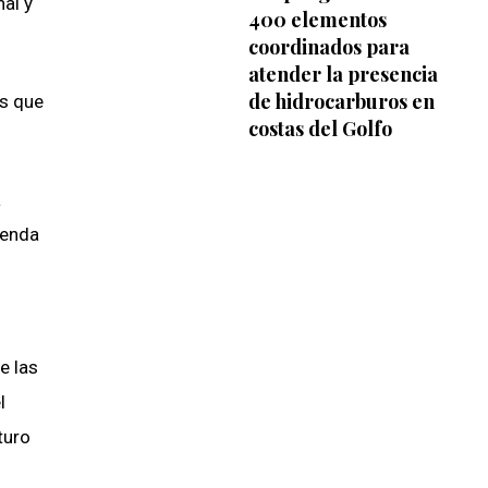
nal y
400 elementos
coordinados para
atender la presencia
de hidrocarburos en
as que
costas del Golfo
á
ienda
e las
l
turo