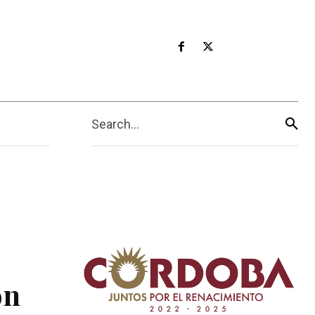
Search...
on