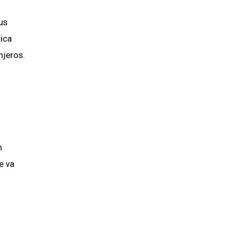
us
rica
njeros.
n
e va