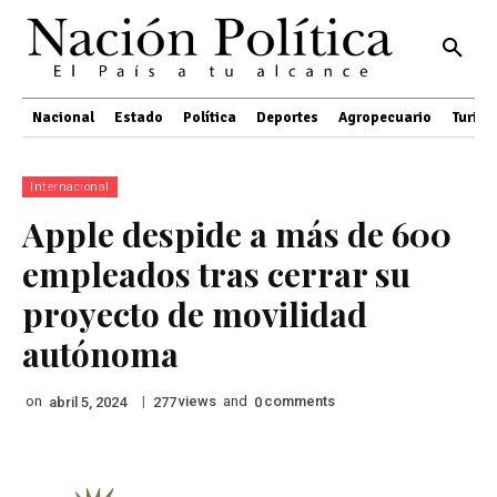
Nacional
Estado
Política
Deportes
Agropecuario
Turis
Internacional
Apple despide a más de 600
empleados tras cerrar su
proyecto de movilidad
autónoma
on
|
views
and
comments
abril 5, 2024
277
0