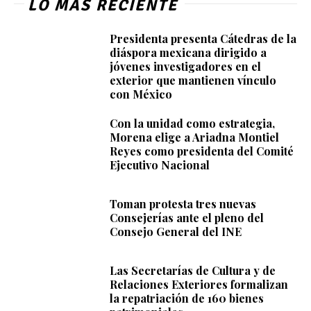
LO MÁS RECIENTE
Presidenta presenta Cátedras de la
diáspora mexicana dirigido a
jóvenes investigadores en el
exterior que mantienen vínculo
con México
Con la unidad como estrategia,
Morena elige a Ariadna Montiel
Reyes como presidenta del Comité
Ejecutivo Nacional
Toman protesta tres nuevas
Consejerías ante el pleno del
Consejo General del INE
Las Secretarías de Cultura y de
Relaciones Exteriores formalizan
la repatriación de 160 bienes