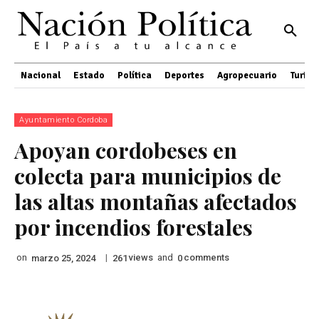
Nacional
Estado
Política
Deportes
Agropecuario
Turis
Ayuntamiento Cordoba
Apoyan cordobeses en
colecta para municipios de
las altas montañas afectados
por incendios forestales
on
|
views
and
comments
marzo 25, 2024
261
0