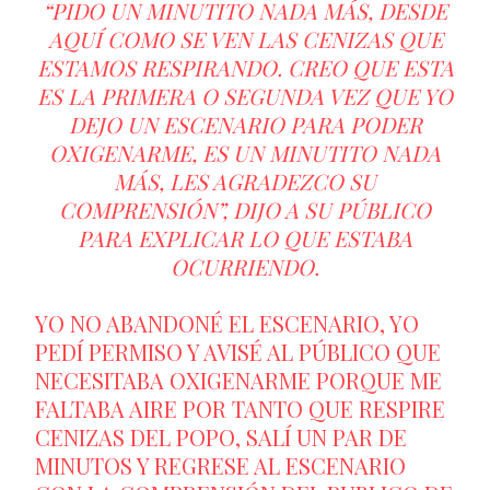
“PIDO UN MINUTITO NADA MÁS, DESDE
AQUÍ COMO SE VEN LAS CENIZAS QUE
ESTAMOS RESPIRANDO. CREO QUE ESTA
ES LA PRIMERA O SEGUNDA VEZ QUE YO
DEJO UN ESCENARIO PARA PODER
OXIGENARME, ES UN MINUTITO NADA
MÁS, LES AGRADEZCO SU
COMPRENSIÓN”, DIJO A SU PÚBLICO
PARA EXPLICAR LO QUE ESTABA
OCURRIENDO.
YO NO ABANDONÉ EL ESCENARIO, YO
PEDÍ PERMISO Y AVISÉ AL PÚBLICO QUE
NECESITABA OXIGENARME PORQUE ME
FALTABA AIRE POR TANTO QUE RESPIRE
CENIZAS DEL POPO, SALÍ UN PAR DE
MINUTOS Y REGRESE AL ESCENARIO