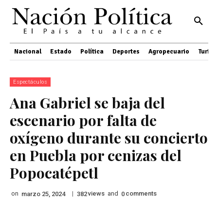
Nacional
Estado
Política
Deportes
Agropecuario
Turis
Espectáculos
Ana Gabriel se baja del
escenario por falta de
oxígeno durante su concierto
en Puebla por cenizas del
Popocatépetl
on
|
views
and
comments
marzo 25, 2024
382
0