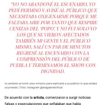
“YO NO ABANDONÉ EL ESCENARIO, YO
PEDÍ PERMISO Y AVISÉ AL PÚBLICO QUE
NECESITABA OXIGENARME PORQUE ME
FALTABA AIRE POR TANTO QUE RESPIRE
CENIZAS DEL ‘POPO’, Y NO FUI SOLO YO
LOS QUE SE VIERON AFECTADOS
TAMBIÉN MI GENTE Y EL PÚBLICO
MISMO, SALÍ UN PAR DE MINUTOS
REGRESÉ AL ESCENARIO CON LA
COMPRENSIÓN DEL PÚBLICO DE
PUEBLA Y TERMINAMOS EL SHOW CON
DIGNIDAD.
la cantante se tomó unos minutos para explicarle a su público lo que estaba
ocurriendo | Foto: Instagram @anagabrieloficial
De acuerdo con la
artista
, comenzaron a surgir noticias
falsas y especulaciones que señalaban que había