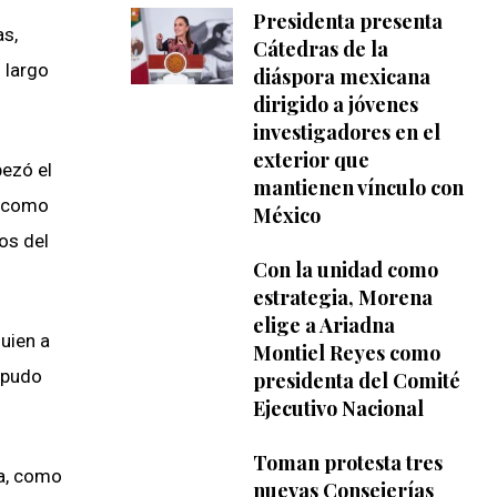
Presidenta presenta
as,
Cátedras de la
 largo
diáspora mexicana
dirigido a jóvenes
investigadores en el
exterior que
bezó el
mantienen vínculo con
s como
México
os del
Con la unidad como
estrategia, Morena
elige a Ariadna
uien a
Montiel Reyes como
l pudo
presidenta del Comité
Ejecutivo Nacional
Toman protesta tres
na, como
nuevas Consejerías