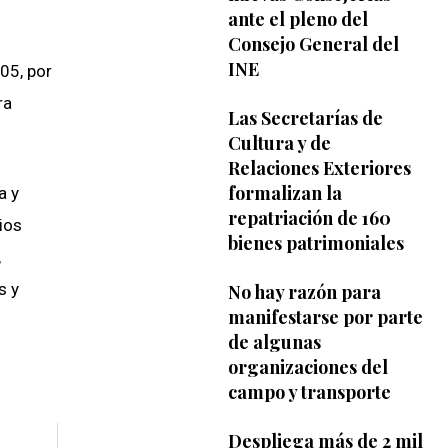
ante el pleno del
Consejo General del
INE
005, por
ra
Las Secretarías de
Cultura y de
Relaciones Exteriores
formalizan la
a y
repatriación de 160
ios
bienes patrimoniales
,
s y
No hay razón para
manifestarse por parte
de algunas
organizaciones del
campo y transporte
Despliega más de 2 mil