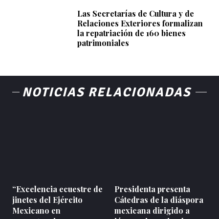
Las Secretarías de Cultura y de
Relaciones Exteriores formalizan
la repatriación de 160 bienes
patrimoniales
NOTICIAS RELACIONADAS
“Excelencia ecuestre de
Presidenta presenta
jinetes del Ejército
Cátedras de la diáspora
Mexicano en
mexicana dirigido a