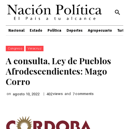
Nacional
Estado
Política
Deportes
Agropecuario
Turis
Congreso
Veracruz
A consulta, Ley de Pueblos
Afrodescendientes: Mago
Corro
on
|
views
and
comments
agosto 10, 2022
402
7