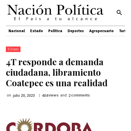
Nacional
Estado
Política
Deportes
Agropecuario
Turis
Estado
4T responde a demanda
ciudadana, libramiento
Coatepec es una realidad
on
|
views
and
comments
julio 20, 2023
404
2