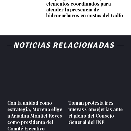
elementos coordinados para
atender la presencia de
hidrocarburos en costas del Golfo
NOTICIAS RELACIONADAS
Con la unidad como
Toman protesta tres
estrategia, Morena elige
nuevas Consejerías ante
a Ariadna Montiel Reyes
el pleno del Consejo
como presidenta del
General del INE
Comité Ejecutivo