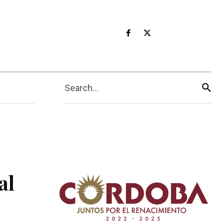
Search...
al