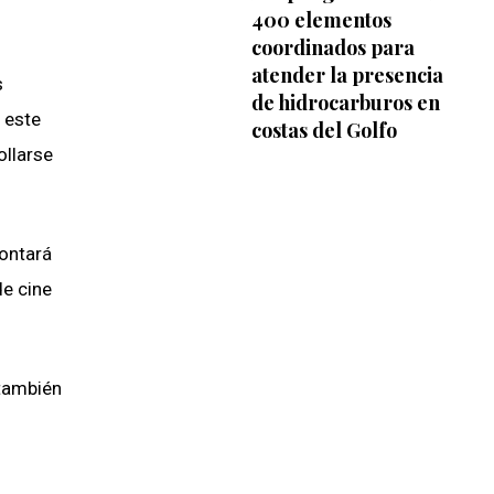
400 elementos
coordinados para
atender la presencia
s
de hidrocarburos en
o este
costas del Golfo
ollarse
contará
de cine
 también