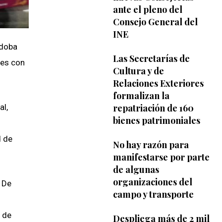
ante el pleno del
Consejo General del
INE
rdoba
Las Secretarías de
les con
Cultura y de
Relaciones Exteriores
formalizan la
repatriación de 160
al,
bienes patrimoniales
d de
No hay razón para
manifestarse por parte
de algunas
organizaciones del
. De
campo y transporte
d de
Despliega más de 2 mil