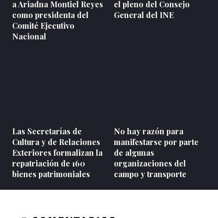
a Ariadna Montiel Reyes
el pleno del Consejo
como presidenta del
General del INE
Comité Ejecutivo
Nacional
Las Secretarías de
No hay razón para
Cultura y de Relaciones
manifestarse por parte
Exteriores formalizan la
de algunas
repatriación de 160
organizaciones del
bienes patrimoniales
campo y transporte