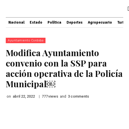
Nacional
Estado
Política
Deportes
Agropecuario
Turis
Ayuntamiento Cordoba
Modifica Ayuntamiento
convenio con la SSP para
acción operativa de la Policía
Municipal￼
on
|
views
and
comments
abril 22, 2022
777
3